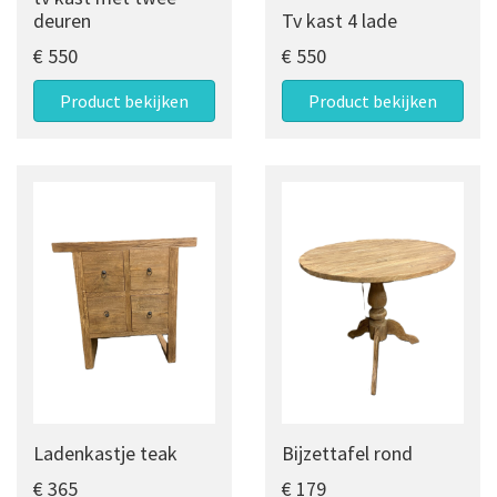
deuren
Tv kast 4 lade
€ 550
€ 550
Product bekijken
Product bekijken
Ladenkastje teak
Bijzettafel rond
€ 365
€ 179