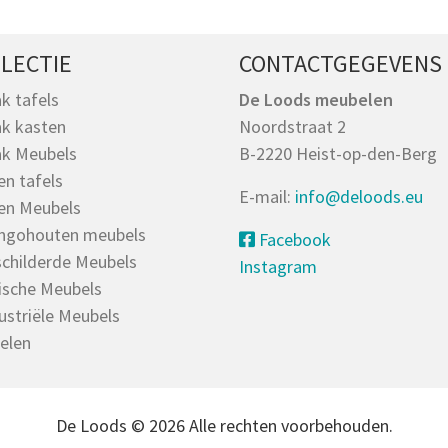
LECTIE
CONTACTGEGEVENS
k tafels
De Loods meubelen
k kasten
Noordstraat 2
k Meubels
B-2220 Heist-op-den-Berg
en tafels
E-mail:
info@deloods.eu
en Meubels
ngohouten meubels
Facebook
childerde Meubels
Instagram
ische Meubels
ustriële Meubels
elen
De Loods © 2026 Alle rechten voorbehouden.